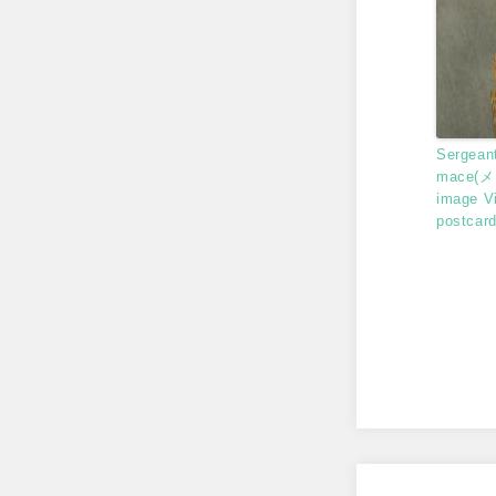
Sergeant
mace(メ
image V
postcar