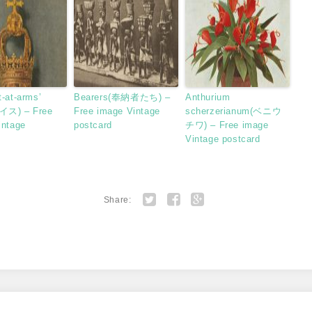
-at-arms’
Bearers(奉納者たち) –
Anthurium
イス) – Free
Free image Vintage
scherzerianum(ベニウ
intage
postcard
チワ) – Free image
d
Vintage postcard
Share:
Twitter
Facebook
Google+