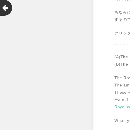
ちなみに
するの
クリッ
(A)The 
(B)The 
The Roy
The amp
These w
Even if 
Royal co
When you