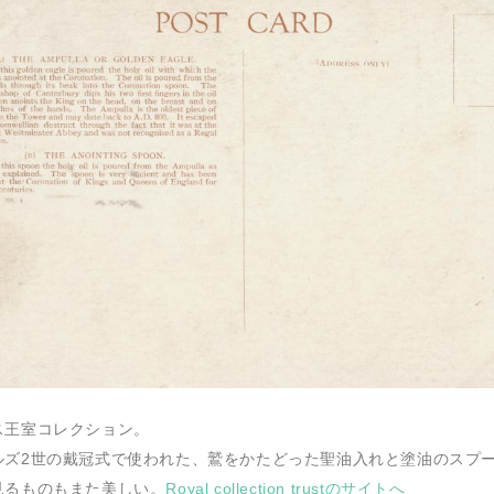
ス王室コレクション。
ルズ2世の戴冠式で使われた、鷲をかたどった聖油入れと塗油のスプ
見るものもまた美しい。
Royal collection trustのサイトへ