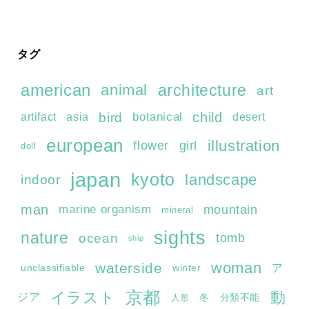
タグ
american
architecture
animal
art
child
bird
botanical
artifact
asia
desert
european
illustration
flower
girl
doll
japan
kyoto
landscape
indoor
man
marine organism
mountain
mineral
sights
nature
ocean
tomb
ship
woman
waterside
ア
unclassifiable
winter
京都
イラスト
動
ジア
冬
分類不能
人形