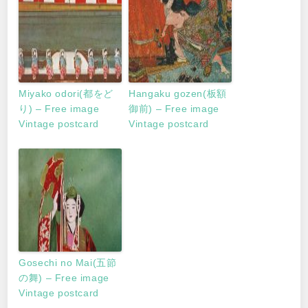
Miyako odori(都をど
Hangaku gozen(板額
り) – Free image
御前) – Free image
Vintage postcard
Vintage postcard
Gosechi no Mai(五節
の舞) – Free image
Vintage postcard