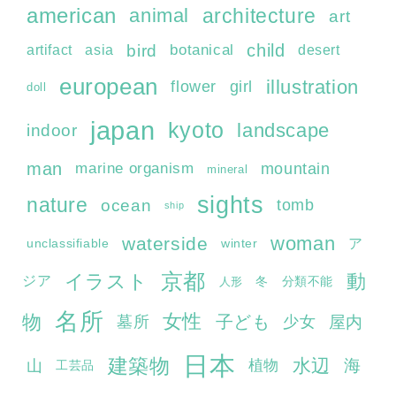
american
architecture
animal
art
child
bird
botanical
artifact
asia
desert
european
illustration
flower
girl
doll
japan
kyoto
landscape
indoor
man
marine organism
mountain
mineral
sights
nature
ocean
tomb
ship
woman
waterside
ア
unclassifiable
winter
京都
イラスト
動
ジア
冬
分類不能
人形
名所
女性
物
子ども
墓所
屋内
少女
日本
建築物
水辺
海
山
植物
工芸品